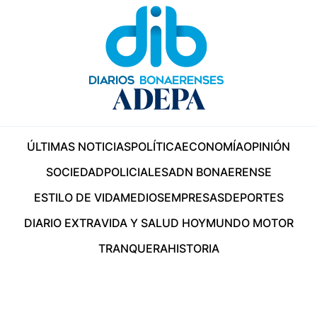
ÚLTIMAS NOTICIAS
POLÍTICA
ECONOMÍA
OPINIÓN
SOCIEDAD
POLICIALES
ADN BONAERENSE
ESTILO DE VIDA
MEDIOS
EMPRESAS
DEPORTES
DIARIO EXTRA
VIDA Y SALUD HOY
MUNDO MOTOR
TRANQUERA
HISTORIA