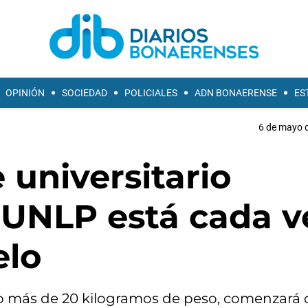
OPINIÓN
SOCIEDAD
POLICIALES
ADN BONAERENSE
ES
6 de mayo d
e universitario
 UNLP está cada v
elo
no más de 20 kilogramos de peso, comenzará