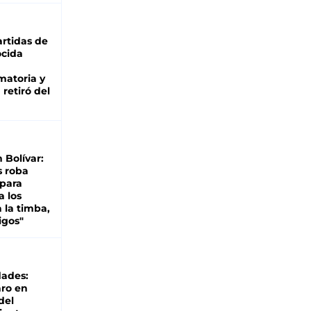
rtidas de
cida
matoria y
retiró del
n Bolívar:
s roba
 para
a los
 la timba,
igos"
dades:
ro en
del