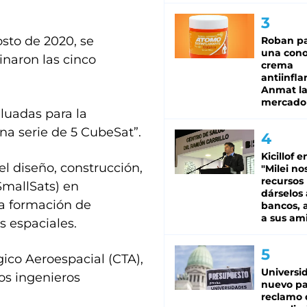
sto de 2020, se
Roban pa
una cono
inaron las cinco
crema
antiinfla
Anmat la 
mercado
luadas para la
na serie de 5 CubeSat”.
Kicillof e
del diseño, construcción,
"Milei no
recursos
SmallSats) en
dárselos 
 la formación de
bancos, a
a sus am
s espaciales.
gico Aeroespacial (CTA),
Universi
los ingenieros
nuevo pa
reclamo 