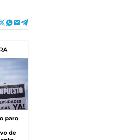
ORA
o paro
ivo de