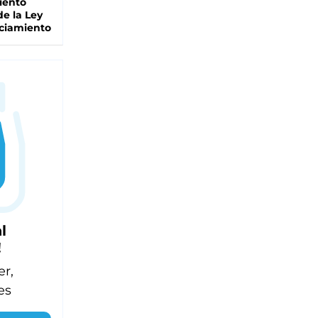
iento
de la Ley
ciamiento
l
!
er,
es