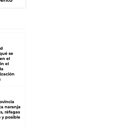
iento
ad
 qué se
en el
in el
la
ización
s
ovincia
ta naranja
as, ráfagas
 y posible