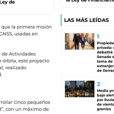
la Ley de Financiam
 Ley de
LAS MÁS LEÍDAS
 que la primera misión
 GNSS, usadas en
Propied
privada:
debatirá 
l de Actividades
Senado s
 órbita, este proyecto
tema de 
extranjer
t, realizado
de tierra
.
Media pr
bajo aler
por lluvi
arrollar cinco pequeños
de viento
at”, con un máximo de
granizo