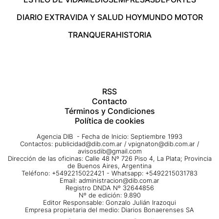
DIARIO EXTRA
VIDA Y SALUD HOY
MUNDO MOTOR
TRANQUERA
HISTORIA
RSS
Contacto
Términos y Condiciones
Política de cookies
Agencia DIB - Fecha de Inicio: Septiembre 1993
Contactos:
publicidad@dib.com.ar
/
vpignaton@dib.com.ar
/
avisosdib@gmail.com
Dirección de las oficinas: Calle 48 Nº 726 Piso 4, La Plata; Provincia
de Buenos Aires, Argentina
Teléfono: +5492215022421 - Whatsapp: +5492215031783
Email:
administracion@dib.com.ar
Registro DNDA Nº 32644856
Nº de edición: 9.890
Editor Responsable: Gonzalo Julián Irazoqui
Empresa propietaria del medio: Diarios Bonaerenses SA