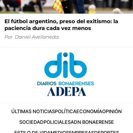
El fútbol argentino, preso del exitismo: la
paciencia dura cada vez menos
Por
Daniel Avellaneda
ÚLTIMAS NOTICIAS
POLÍTICA
ECONOMÍA
OPINIÓN
SOCIEDAD
POLICIALES
ADN BONAERENSE
ESTILO DE VIDA
MEDIOS
EMPRESAS
DEPORTES