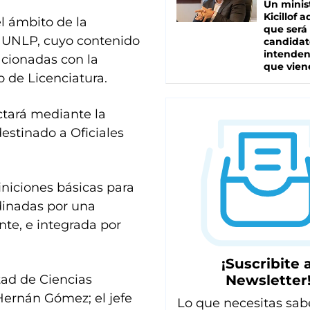
Un minis
Kicillof 
el ámbito de la
que será
la UNLP, cuyo contenido
candidat
intenden
acionadas con la
que vien
o de Licenciatura.
ctará mediante la
destinado a Oficiales
iniciones básicas para
dinadas por una
nte, e integrada por
¡Suscribite a
tad de Ciencias
Newsletter
 Hernán Gómez; el jefe
Lo que necesitas sab