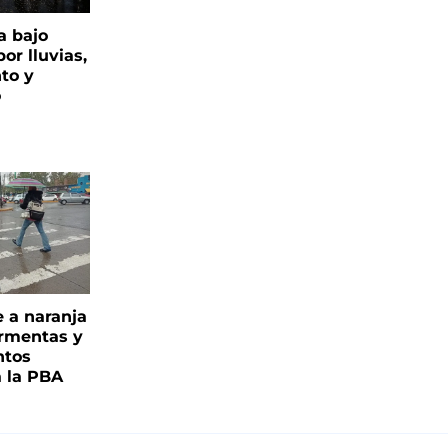
a bajo
or lluvias,
nto y
o
e a naranja
ormentas y
ntos
a la PBA