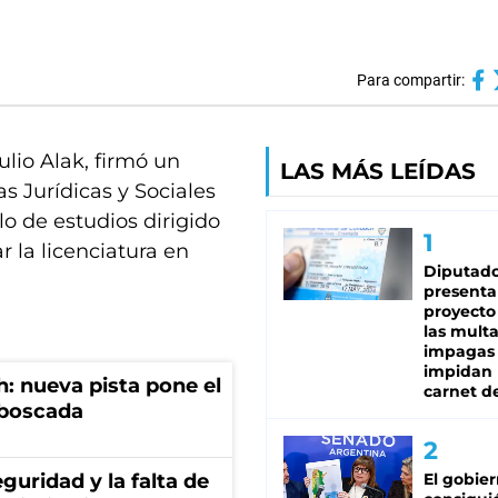
Para compartir:
lio Alak, firmó un
LAS MÁS LEÍDAS
s Jurídicas y Sociales
o de estudios dirigido
 la licenciatura en
Diputado
presenta
proyecto
las mult
impagas
impidan 
: nueva pista pone el
carnet d
mboscada
guridad y la falta de
El gobie