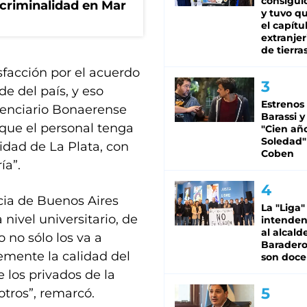
consiguió
 criminalidad en Mar
y tuvo qu
el capítu
extranjer
de tierra
sfacción por el acuerdo
e del país, y eso
Estrenos
itenciario Bonaerense
Barassi y
que el personal tenga
"Cien añ
Soledad"
sidad de La Plata, con
Coben
ía”.
ncia de Buenos Aires
La "Liga"
nivel universitario, de
intende
al alcald
 no sólo los va a
Baradero
emente la calidad del
son doce
e los privados de la
otros”, remarcó.