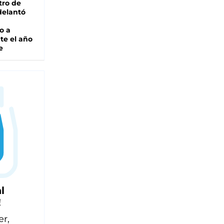
tro de
adelantó
o a
te el año
e
l
!
er,