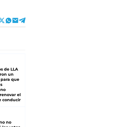
s de LLA
ron un
 para que
as
 no
renovar el
e conducir
rno no