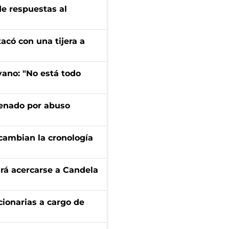
de respuestas al
tacó con una tijera a
yano: "No está todo
denado por abuso
cambian la cronología
rá acercarse a Candela
ionarias a cargo de