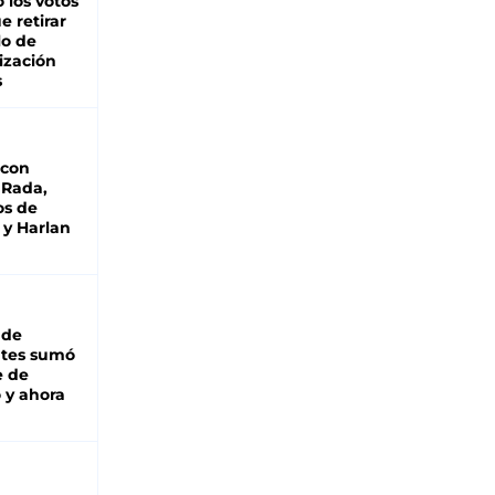
 los votos
e retirar
lo de
ización
s
 con
 Rada,
os de
 y Harlan
 de
ntes sumó
e de
 y ahora