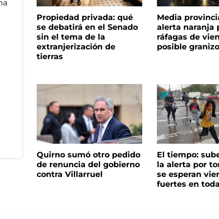
Propiedad privada: qué
Media provinci
se debatirá en el Senado
alerta naranja p
sin el tema de la
ráfagas de vie
extranjerización de
posible graniz
tierras
Quirno sumó otro pedido
El tiempo: sub
de renuncia del gobierno
la alerta por t
contra Villarruel
se esperan vie
fuertes en tod