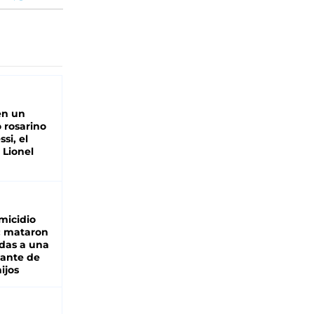
en un
 rosarino
si, el
 Lionel
micidio
: mataron
das a una
lante de
hijos