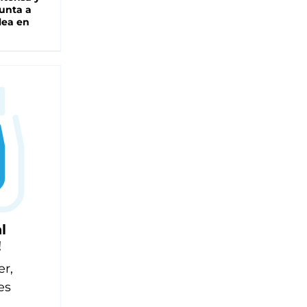
unta a
lea en
l
!
er,
es