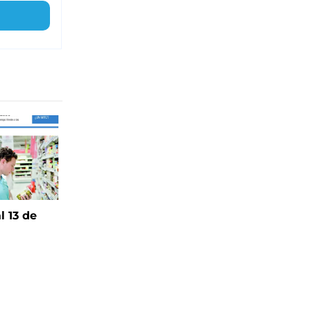
l 13 de
6