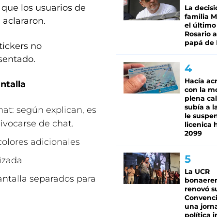
a que los usuarios de
La decisi
familia M
aclararon.
el último
Rosario a
papá de 
tickers no
sentado.
Hacía ac
ntalla
con la m
plena cal
subía a l
at: según explican, es
le suspe
ivocarse de chat.
licenica 
2099
olores adicionales
izada
La UCR
antalla separados para
bonaere
renovó s
Convenc
una jorn
política 