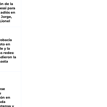
ón de la
essi para
 adiós en
 Jorge,
Lionel
robacia
oto en
le y la
as redes:
ndieron la
hasta
nse
u
ión en
ada
intensa y