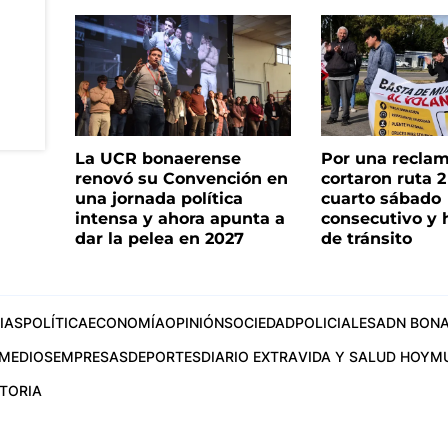
La UCR bonaerense
Por una reclam
renovó su Convención en
cortaron ruta 2
una jornada política
cuarto sábado
intensa y ahora apunta a
consecutivo y 
dar la pelea en 2027
de tránsito
IAS
POLÍTICA
ECONOMÍA
OPINIÓN
SOCIEDAD
POLICIALES
ADN BONA
MEDIOS
EMPRESAS
DEPORTES
DIARIO EXTRA
VIDA Y SALUD HOY
M
STORIA