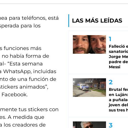
ea para teléfonos, está
LAS MÁS LEÍDAS
sperada para los
Falleció 
as funciones más
sanatorio
a no había forma de
Jorge Mes
padre de
al- “Esta semana
Messi
 WhatsApp, incluidas
ento de una función de
tickers animados”,
Brutal fe
e Facebook.
en Luján
a puñala
joven de
lmente tus stickers con
sus tres 
ares. A medida que
 los creadores de