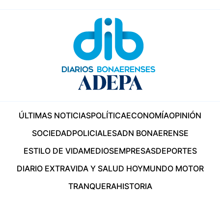
ÚLTIMAS NOTICIAS
POLÍTICA
ECONOMÍA
OPINIÓN
SOCIEDAD
POLICIALES
ADN BONAERENSE
ESTILO DE VIDA
MEDIOS
EMPRESAS
DEPORTES
DIARIO EXTRA
VIDA Y SALUD HOY
MUNDO MOTOR
TRANQUERA
HISTORIA