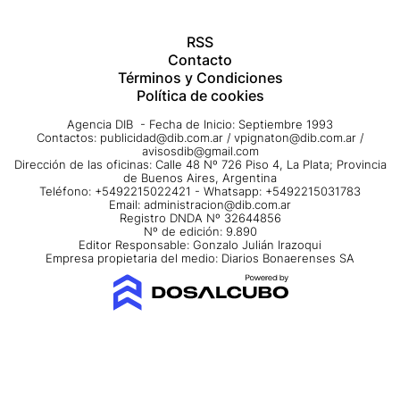
RSS
Contacto
Términos y Condiciones
Política de cookies
Agencia DIB - Fecha de Inicio: Septiembre 1993
Contactos:
publicidad@dib.com.ar
/
vpignaton@dib.com.ar
/
avisosdib@gmail.com
Dirección de las oficinas: Calle 48 Nº 726 Piso 4, La Plata; Provincia
de Buenos Aires, Argentina
Teléfono: +5492215022421 - Whatsapp: +5492215031783
Email:
administracion@dib.com.ar
Registro DNDA Nº 32644856
Nº de edición: 9.890
Editor Responsable: Gonzalo Julián Irazoqui
Empresa propietaria del medio: Diarios Bonaerenses SA