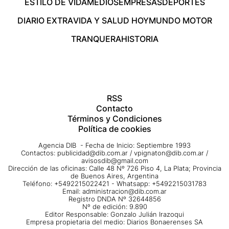
ESTILO DE VIDA
MEDIOS
EMPRESAS
DEPORTES
DIARIO EXTRA
VIDA Y SALUD HOY
MUNDO MOTOR
TRANQUERA
HISTORIA
RSS
Contacto
Términos y Condiciones
Política de cookies
Agencia DIB - Fecha de Inicio: Septiembre 1993
Contactos:
publicidad@dib.com.ar
/
vpignaton@dib.com.ar
/
avisosdib@gmail.com
Dirección de las oficinas: Calle 48 Nº 726 Piso 4, La Plata; Provincia
de Buenos Aires, Argentina
Teléfono: +5492215022421 - Whatsapp: +5492215031783
Email:
administracion@dib.com.ar
Registro DNDA Nº 32644856
Nº de edición: 9.890
Editor Responsable: Gonzalo Julián Irazoqui
Empresa propietaria del medio: Diarios Bonaerenses SA