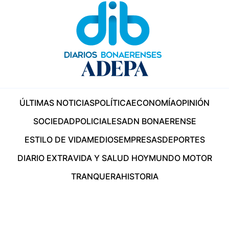
ÚLTIMAS NOTICIAS
POLÍTICA
ECONOMÍA
OPINIÓN
SOCIEDAD
POLICIALES
ADN BONAERENSE
ESTILO DE VIDA
MEDIOS
EMPRESAS
DEPORTES
DIARIO EXTRA
VIDA Y SALUD HOY
MUNDO MOTOR
TRANQUERA
HISTORIA