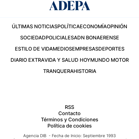
ÚLTIMAS NOTICIAS
POLÍTICA
ECONOMÍA
OPINIÓN
SOCIEDAD
POLICIALES
ADN BONAERENSE
ESTILO DE VIDA
MEDIOS
EMPRESAS
DEPORTES
DIARIO EXTRA
VIDA Y SALUD HOY
MUNDO MOTOR
TRANQUERA
HISTORIA
RSS
Contacto
Términos y Condiciones
Política de cookies
Agencia DIB - Fecha de Inicio: Septiembre 1993