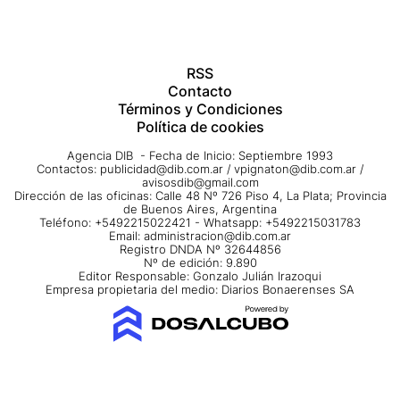
RSS
Contacto
Términos y Condiciones
Política de cookies
Agencia DIB - Fecha de Inicio: Septiembre 1993
Contactos:
publicidad@dib.com.ar
/
vpignaton@dib.com.ar
/
avisosdib@gmail.com
Dirección de las oficinas: Calle 48 Nº 726 Piso 4, La Plata; Provincia
de Buenos Aires, Argentina
Teléfono: +5492215022421 - Whatsapp: +5492215031783
Email:
administracion@dib.com.ar
Registro DNDA Nº 32644856
Nº de edición: 9.890
Editor Responsable: Gonzalo Julián Irazoqui
Empresa propietaria del medio: Diarios Bonaerenses SA