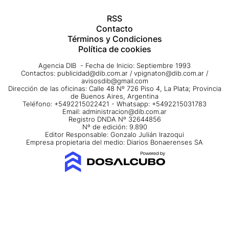
RSS
Contacto
Términos y Condiciones
Política de cookies
Agencia DIB - Fecha de Inicio: Septiembre 1993
Contactos:
publicidad@dib.com.ar
/
vpignaton@dib.com.ar
/
avisosdib@gmail.com
Dirección de las oficinas: Calle 48 Nº 726 Piso 4, La Plata; Provincia
de Buenos Aires, Argentina
Teléfono: +5492215022421 - Whatsapp: +5492215031783
Email:
administracion@dib.com.ar
Registro DNDA Nº 32644856
Nº de edición: 9.890
Editor Responsable: Gonzalo Julián Irazoqui
Empresa propietaria del medio: Diarios Bonaerenses SA