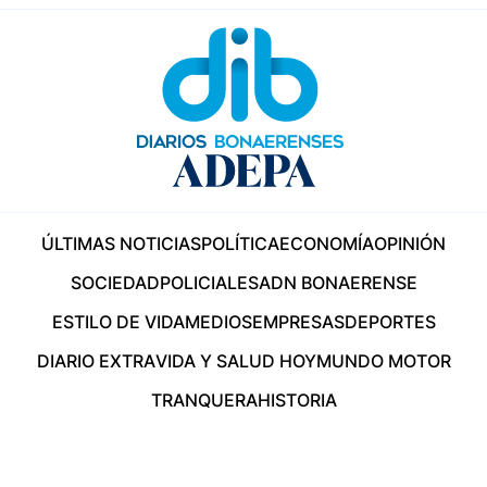
ÚLTIMAS NOTICIAS
POLÍTICA
ECONOMÍA
OPINIÓN
SOCIEDAD
POLICIALES
ADN BONAERENSE
ESTILO DE VIDA
MEDIOS
EMPRESAS
DEPORTES
DIARIO EXTRA
VIDA Y SALUD HOY
MUNDO MOTOR
TRANQUERA
HISTORIA