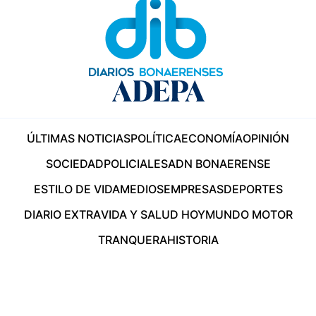
ÚLTIMAS NOTICIAS
POLÍTICA
ECONOMÍA
OPINIÓN
SOCIEDAD
POLICIALES
ADN BONAERENSE
ESTILO DE VIDA
MEDIOS
EMPRESAS
DEPORTES
DIARIO EXTRA
VIDA Y SALUD HOY
MUNDO MOTOR
TRANQUERA
HISTORIA