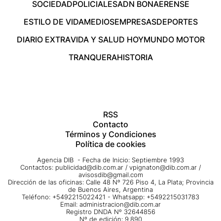
SOCIEDAD
POLICIALES
ADN BONAERENSE
ESTILO DE VIDA
MEDIOS
EMPRESAS
DEPORTES
DIARIO EXTRA
VIDA Y SALUD HOY
MUNDO MOTOR
TRANQUERA
HISTORIA
RSS
Contacto
Términos y Condiciones
Política de cookies
Agencia DIB - Fecha de Inicio: Septiembre 1993
Contactos:
publicidad@dib.com.ar
/
vpignaton@dib.com.ar
/
avisosdib@gmail.com
Dirección de las oficinas: Calle 48 Nº 726 Piso 4, La Plata; Provincia
de Buenos Aires, Argentina
Teléfono: +5492215022421 - Whatsapp: +5492215031783
Email:
administracion@dib.com.ar
Registro DNDA Nº 32644856
Nº de edición: 9.890