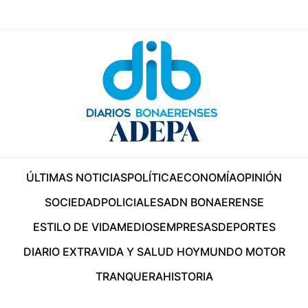
ÚLTIMAS NOTICIAS
POLÍTICA
ECONOMÍA
OPINIÓN
SOCIEDAD
POLICIALES
ADN BONAERENSE
ESTILO DE VIDA
MEDIOS
EMPRESAS
DEPORTES
DIARIO EXTRA
VIDA Y SALUD HOY
MUNDO MOTOR
TRANQUERA
HISTORIA