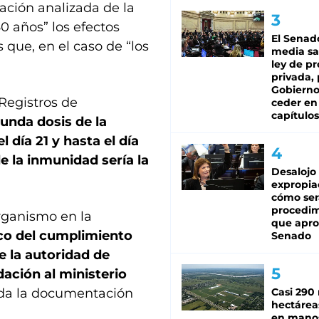
ación analizada de la
0 años” los efectos
El Senad
 que, en el caso de “los
media sa
ley de p
privada, 
Gobierno
Registros de
ceder en
capítulos
gunda dosis de la
 día 21 y hasta el día
e la inmunidad sería la
Desalojo
expropia
cómo ser
procedi
organismo en la
que apro
rco del cumplimiento
Senado
e la autoridad de
ación al ministerio
oda la documentación
Casi 290 
hectárea
en mano