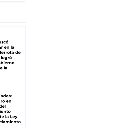
buscó
ar en la
derrota de
e logró
obierno
e la
dades:
ro en
del
iento
de la Ley
ciamiento