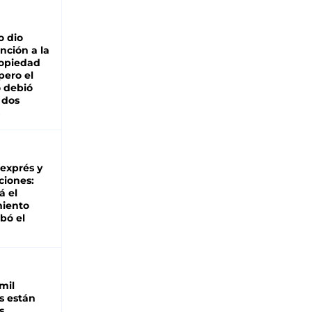
o dio
nción a la
ropiedad
pero el
 debió
 dos
 exprés y
ciones:
á el
miento
bó el
mil
s están
s