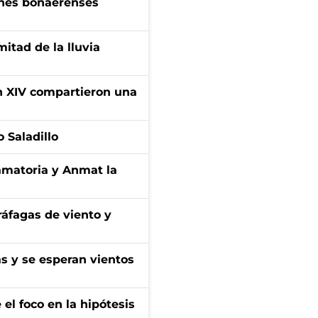
enes bonaerenses
itad de la lluvia
ón XIV compartieron una
 Saladillo
amatoria y Anmat la
 ráfagas de viento y
as y se esperan vientos
el foco en la hipótesis