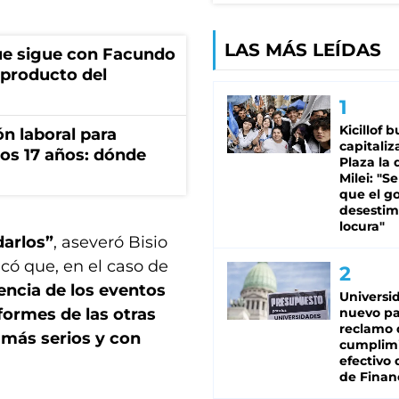
LAS MÁS LEÍDAS
ue sigue con Facundo
 producto del
Kicillof 
n laboral para
capitaliz
os 17 años: dónde
Plaza la 
Milei: "S
que el g
desestim
locura"
darlos”
, aseveró Bisio
có que, en el caso de
encia de los eventos
Universi
nformes de las otras
nuevo pa
reclamo 
más serios y con
cumplim
efectivo 
de Finan