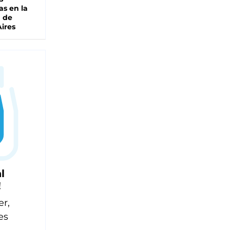
as en la
a de
ires
l
!
er,
es