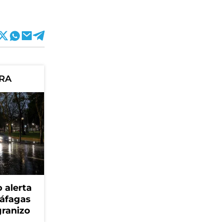
ORA
 alerta
ráfagas
granizo