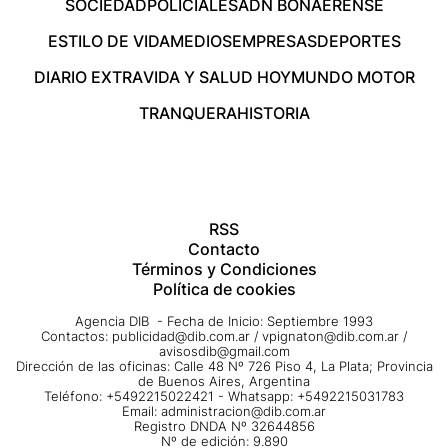
SOCIEDAD
POLICIALES
ADN BONAERENSE
ESTILO DE VIDA
MEDIOS
EMPRESAS
DEPORTES
DIARIO EXTRA
VIDA Y SALUD HOY
MUNDO MOTOR
TRANQUERA
HISTORIA
RSS
Contacto
Términos y Condiciones
Política de cookies
Agencia DIB - Fecha de Inicio: Septiembre 1993
Contactos:
publicidad@dib.com.ar
/
vpignaton@dib.com.ar
/
avisosdib@gmail.com
Dirección de las oficinas: Calle 48 Nº 726 Piso 4, La Plata; Provincia
de Buenos Aires, Argentina
Teléfono: +5492215022421 - Whatsapp: +5492215031783
Email:
administracion@dib.com.ar
Registro DNDA Nº 32644856
Nº de edición: 9.890