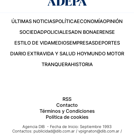
ÚLTIMAS NOTICIAS
POLÍTICA
ECONOMÍA
OPINIÓN
SOCIEDAD
POLICIALES
ADN BONAERENSE
ESTILO DE VIDA
MEDIOS
EMPRESAS
DEPORTES
DIARIO EXTRA
VIDA Y SALUD HOY
MUNDO MOTOR
TRANQUERA
HISTORIA
RSS
Contacto
Términos y Condiciones
Política de cookies
Agencia DIB - Fecha de Inicio: Septiembre 1993
Contactos:
publicidad@dib.com.ar
/
vpignaton@dib.com.ar
/