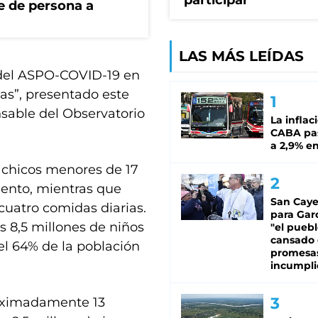
participar
e de persona a
LAS MÁS LEÍDAS
s del ASPO-COVID-19 en
nas”, presentado este
sable del Observatorio
La inflac
CABA pas
a 2,9% en
 chicos menores de 17
ento, mientras que
San Caye
 cuatro comidas diarias.
para Gar
s 8,5 millones de niños
"el puebl
cansado
el 64% de la población
promesa
incumpli
roximadamente 13