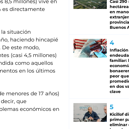
s 8,5 millones) vive en
Casi 290 
hectárea
% es directamente
en mano
extranjer
provinci
Buenos A
la situación
 año, haciendo hincapié
. De este modo,
Inflación
tes (casi 4,5 millones)
endeuda
familiar: 
endida como aquellos
economí
mentos en los últimos
bonaeren
peor que
promedio
en dos va
clave
l de menores de 17 años)
 decir, que
oblemas económicos en
Kicillof d
primer p
eliminar 