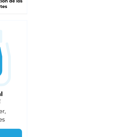
ción de los
tes
l
!
er,
es