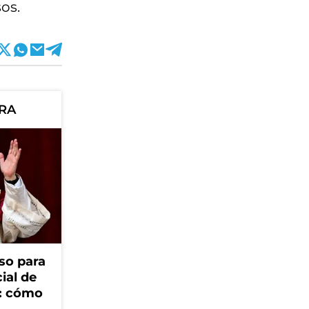
os.
ORA
so para
cial de
V: cómo