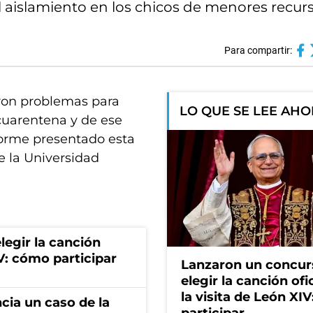
l aislamiento en los chicos de menores recurs
Para compartir:
eron problemas para
LO QUE SE LEE AH
cuarentena y de ese
forme presentado esta
e la Universidad
egir la canción
IV: cómo participar
Lanzaron un concur
elegir la canción ofi
la visita de León XI
cia un caso de la