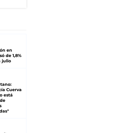
ión en
ó de 1,8%
 julio
tano:
cía Cuerva
o está
 de
s
das"