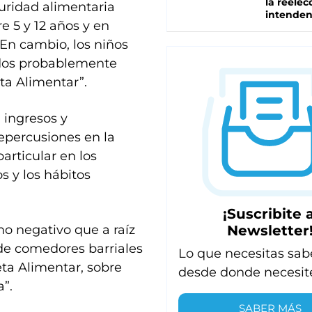
la reelec
uridad alimentaria
intenden
e 5 y 12 años y en
 En cambio, los niños
gidos probablemente
ta Alimentar”.
 ingresos y
repercusiones en la
particular en los
s y los hábitos
¡Suscribite a
Newsletter
mo negativo que a raíz
s de comedores barriales
Lo que necesitas sab
eta Alimentar, sobre
desde donde necesit
”.
SABER MÁS