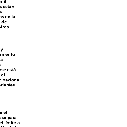
mil
s están
s
as en la
a de
ires
 y
miento
la
a
se está
 el
 nacional
riables
io el
aso para
el límite a