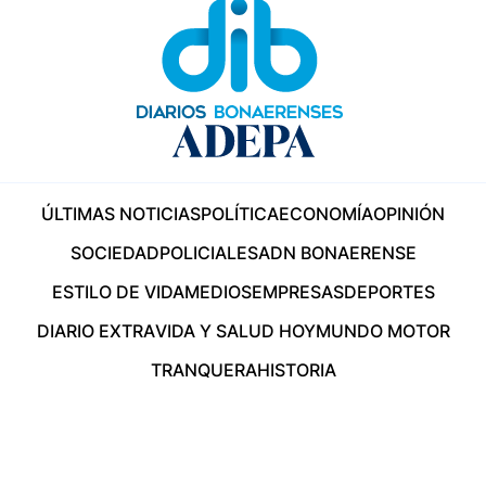
ÚLTIMAS NOTICIAS
POLÍTICA
ECONOMÍA
OPINIÓN
SOCIEDAD
POLICIALES
ADN BONAERENSE
ESTILO DE VIDA
MEDIOS
EMPRESAS
DEPORTES
DIARIO EXTRA
VIDA Y SALUD HOY
MUNDO MOTOR
TRANQUERA
HISTORIA