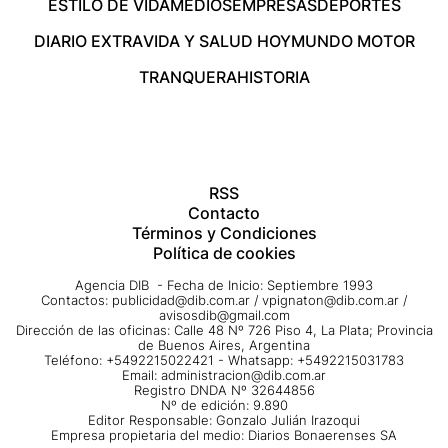
ESTILO DE VIDA
MEDIOS
EMPRESAS
DEPORTES
DIARIO EXTRA
VIDA Y SALUD HOY
MUNDO MOTOR
TRANQUERA
HISTORIA
RSS
Contacto
Términos y Condiciones
Política de cookies
Agencia DIB - Fecha de Inicio: Septiembre 1993
Contactos:
publicidad@dib.com.ar
/
vpignaton@dib.com.ar
/
avisosdib@gmail.com
Dirección de las oficinas: Calle 48 Nº 726 Piso 4, La Plata; Provincia
de Buenos Aires, Argentina
Teléfono: +5492215022421 - Whatsapp: +5492215031783
Email:
administracion@dib.com.ar
Registro DNDA Nº 32644856
Nº de edición: 9.890
Editor Responsable: Gonzalo Julián Irazoqui
Empresa propietaria del medio: Diarios Bonaerenses SA