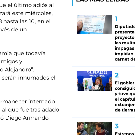
e el último adiós al
zará este miércoles,
 hasta las 10, en el
Diputado
avés de un
presenta
proyecto
las mult
impagas
demia que todavía
impidan 
carnet d
 amigos y
o Alejandro”.
a serán inhumados el
El gobie
consiguió
y tuvo qu
el capítu
permanecer internado
extranjer
, al que fue trasladado
de tierra
rió Diego Armando
Estrenos