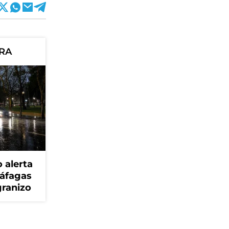
ORA
 alerta
ráfagas
granizo