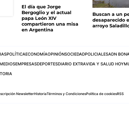
El día que Jorge
Bergoglio y el actual
Buscan a un p
papa León XIV
desaparecido e
compartieron una misa
arroyo Saladill
en Argentina
IAS
POLÍTICA
ECONOMÍA
OPINIÓN
SOCIEDAD
POLICIALES
ADN BONA
MEDIOS
EMPRESAS
DEPORTES
DIARIO EXTRA
VIDA Y SALUD HOY
M
STORIA
scripción Newsletter
Historia
Términos y Condiciones
Política de cookies
RSS
.com
os Aires, Argentina