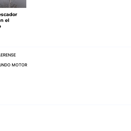
escador
n el
o
ERENSE
UNDO MOTOR