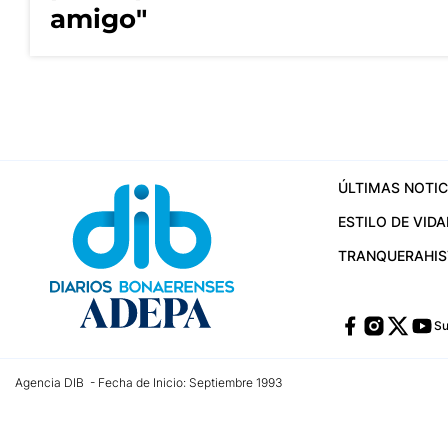
amigo"
ÚLTIMAS NOTIC
ESTILO DE VIDA
TRANQUERA
HI
Su
Agencia DIB - Fecha de Inicio: Septiembre 1993
Contactos:
publicidad@dib.com.ar
/
vpignaton@dib.com.ar
/
avisosdib@gmail
Dirección de las oficinas: Calle 48 Nº 726 Piso 4, La Plata; Provincia de Buen
Teléfono: +5492215022421 - Whatsapp: +5492215031783