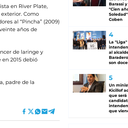
Barassi y
ta en River Plate,
"Cien añ
 exterior. Como
Soledad"
Coben
ores al “Pincha” (2009)
 veinte años de
La "Liga"
intende
ncer de laringe y
al alcald
Baradero
e en 2015 debió
son doce
a, padre de la
Un minis
Kicillof 
que será
candidat
intenden
que vien