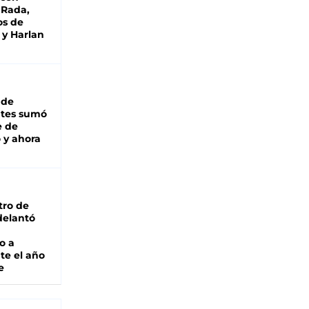
 Rada,
os de
 y Harlan
 de
ntes sumó
e de
 y ahora
tro de
adelantó
o a
te el año
e