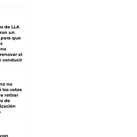
s de LLA
ron un
 para que
as
 no
renovar el
e conducir
rno no
 los votos
e retirar
lo de
ización
s
 con