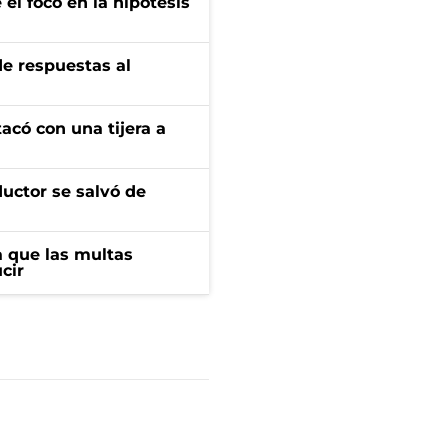
el foco en la hipótesis
de respuestas al
tacó con una tijera a
ductor se salvó de
 que las multas
cir