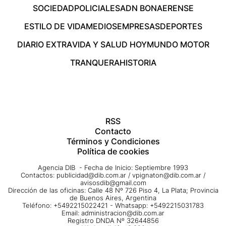
SOCIEDAD
POLICIALES
ADN BONAERENSE
ESTILO DE VIDA
MEDIOS
EMPRESAS
DEPORTES
DIARIO EXTRA
VIDA Y SALUD HOY
MUNDO MOTOR
TRANQUERA
HISTORIA
RSS
Contacto
Términos y Condiciones
Política de cookies
Agencia DIB - Fecha de Inicio: Septiembre 1993
Contactos:
publicidad@dib.com.ar
/
vpignaton@dib.com.ar
/
avisosdib@gmail.com
Dirección de las oficinas: Calle 48 Nº 726 Piso 4, La Plata; Provincia
de Buenos Aires, Argentina
Teléfono: +5492215022421 - Whatsapp: +5492215031783
Email:
administracion@dib.com.ar
Registro DNDA Nº 32644856