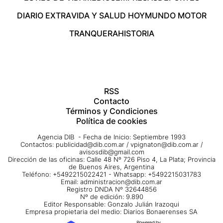
DIARIO EXTRA
VIDA Y SALUD HOY
MUNDO MOTOR
TRANQUERA
HISTORIA
RSS
Contacto
Términos y Condiciones
Política de cookies
Agencia DIB - Fecha de Inicio: Septiembre 1993
Contactos:
publicidad@dib.com.ar
/
vpignaton@dib.com.ar
/
avisosdib@gmail.com
Dirección de las oficinas: Calle 48 Nº 726 Piso 4, La Plata; Provincia
de Buenos Aires, Argentina
Teléfono: +5492215022421 - Whatsapp: +5492215031783
Email:
administracion@dib.com.ar
Registro DNDA Nº 32644856
Nº de edición: 9.890
Editor Responsable: Gonzalo Julián Irazoqui
Empresa propietaria del medio: Diarios Bonaerenses SA