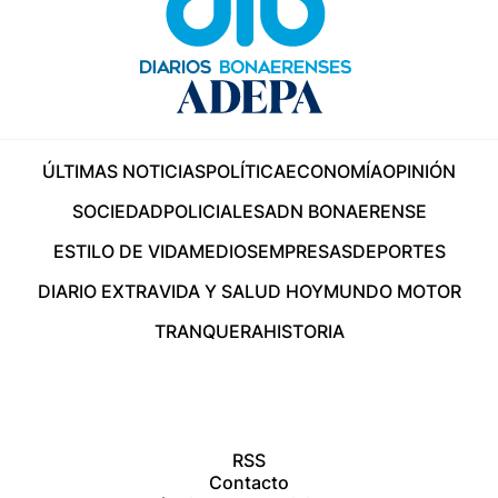
ÚLTIMAS NOTICIAS
POLÍTICA
ECONOMÍA
OPINIÓN
SOCIEDAD
POLICIALES
ADN BONAERENSE
ESTILO DE VIDA
MEDIOS
EMPRESAS
DEPORTES
DIARIO EXTRA
VIDA Y SALUD HOY
MUNDO MOTOR
TRANQUERA
HISTORIA
RSS
Contacto