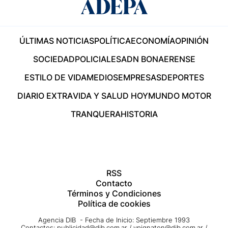
ÚLTIMAS NOTICIAS
POLÍTICA
ECONOMÍA
OPINIÓN
SOCIEDAD
POLICIALES
ADN BONAERENSE
ESTILO DE VIDA
MEDIOS
EMPRESAS
DEPORTES
DIARIO EXTRA
VIDA Y SALUD HOY
MUNDO MOTOR
TRANQUERA
HISTORIA
RSS
Contacto
Términos y Condiciones
Política de cookies
Agencia DIB - Fecha de Inicio: Septiembre 1993
Contactos:
publicidad@dib.com.ar
/
vpignaton@dib.com.ar
/