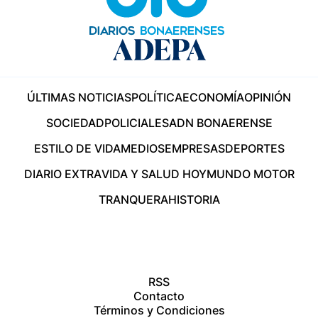
ÚLTIMAS NOTICIAS
POLÍTICA
ECONOMÍA
OPINIÓN
SOCIEDAD
POLICIALES
ADN BONAERENSE
ESTILO DE VIDA
MEDIOS
EMPRESAS
DEPORTES
DIARIO EXTRA
VIDA Y SALUD HOY
MUNDO MOTOR
TRANQUERA
HISTORIA
RSS
Contacto
Términos y Condiciones