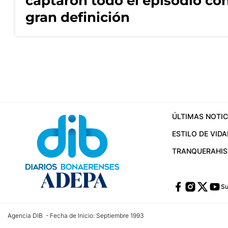
captaron todo el episodio co
gran definición
ÚLTIMAS NOTIC
ESTILO DE VIDA
TRANQUERA
HI
Su
Agencia DIB - Fecha de Inicio: Septiembre 1993
Contactos:
publicidad@dib.com.ar
/
vpignaton@dib.com.ar
/
avisosdib@gmail