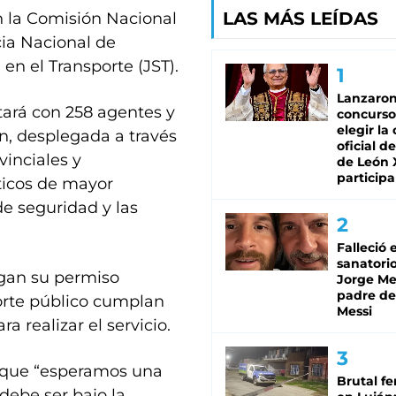
LAS MÁS LEÍDAS
n la Comisión Nacional
cia Nacional de
en el Transporte (JST).
Lanzaro
tará con 258 agentes y
concurso
elegir la
ón, desplegada a través
oficial de
inciales y
de León 
participa
sticos de mayor
de seguridad y las
Falleció 
sanatorio
ngan su permiso
Jorge Mes
padre de
porte público cumplan
Messi
 realizar el servicio.
ó que “esperamos una
Brutal fe
debe ser bajo la