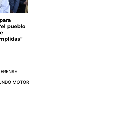
para
"el pueblo
de
mplidas"
ERENSE
UNDO MOTOR