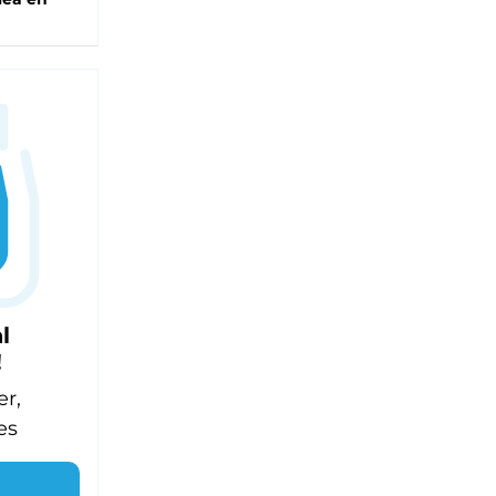
l
!
er,
es