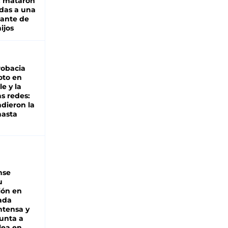
: mataron
das a una
lante de
hijos
robacia
oto en
le y la
as redes:
ndieron la
hasta
nse
u
ión en
ada
intensa y
unta a
lea en