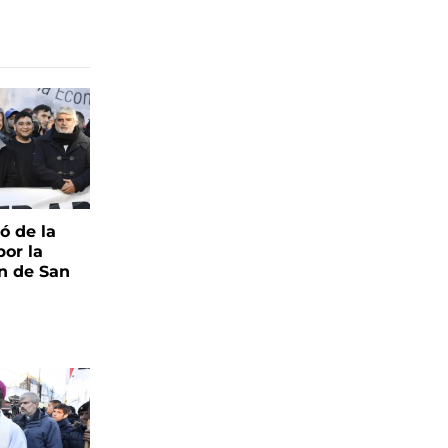
pó de la
por la
n de San