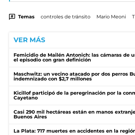
Temas
controles de tránsito
Mario Meoni
T
VER MÁS
Femicidio de Mailén Antonich: las cámaras de u
el episodio con gran definición
Maschwitz: un vecino atacado por dos perros Bul
indemnizado con $2,7 millones
Kicillof participó de la peregrinación por la c
Cayetano
Casi 290 mil hectáreas están en manos extranje
Buenos Aires
La Plata: 717 muertes en accidentes en la regió