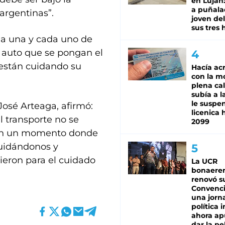
en Luján
a puñala
argentinas”.
joven de
sus tres 
da una y cada uno de
n auto que se pongan el
están cuidando su
Hacía ac
con la m
plena cal
subía a l
le suspe
 José Arteaga, afirmó:
licenica 
 transporte no se
2099
 en un momento donde
uidándonos y
ieron para el cuidado
La UCR
bonaere
)
renovó s
Convenc
una jorn
política 
ahora ap
dar la pe