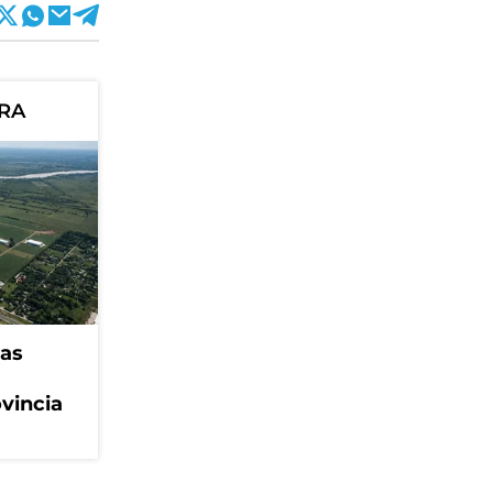
ORA
eas
ovincia