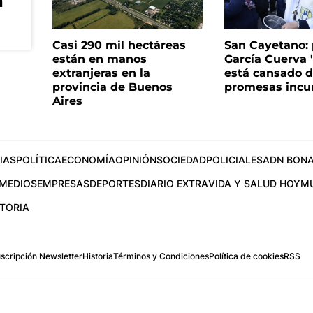
n
Casi 290 mil hectáreas
San Cayetano: 
están en manos
García Cuerva 
extranjeras en la
está cansado 
provincia de Buenos
promesas incu
Aires
IAS
POLÍTICA
ECONOMÍA
OPINIÓN
SOCIEDAD
POLICIALES
ADN BONA
MEDIOS
EMPRESAS
DEPORTES
DIARIO EXTRA
VIDA Y SALUD HOY
M
STORIA
scripción Newsletter
Historia
Términos y Condiciones
Política de cookies
RSS
.com