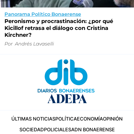
Panorama Político Bonaerense
Peronismo y procrastinación: ¿por qué
Kicillof retrasa el diálogo con Cristina
Kirchner?
Por
Andrés Lavaselli
ÚLTIMAS NOTICIAS
POLÍTICA
ECONOMÍA
OPINIÓN
SOCIEDAD
POLICIALES
ADN BONAERENSE