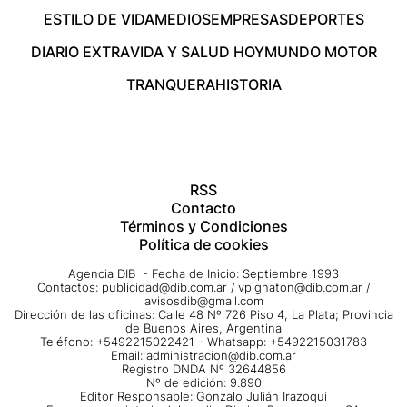
ESTILO DE VIDA
MEDIOS
EMPRESAS
DEPORTES
DIARIO EXTRA
VIDA Y SALUD HOY
MUNDO MOTOR
TRANQUERA
HISTORIA
RSS
Contacto
Términos y Condiciones
Política de cookies
Agencia DIB - Fecha de Inicio: Septiembre 1993
Contactos:
publicidad@dib.com.ar
/
vpignaton@dib.com.ar
/
avisosdib@gmail.com
Dirección de las oficinas: Calle 48 Nº 726 Piso 4, La Plata; Provincia
de Buenos Aires, Argentina
Teléfono: +5492215022421 - Whatsapp: +5492215031783
Email:
administracion@dib.com.ar
Registro DNDA Nº 32644856
Nº de edición: 9.890
Editor Responsable: Gonzalo Julián Irazoqui