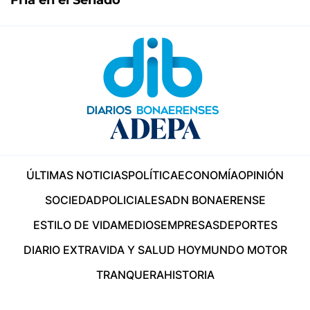
ÚLTIMAS NOTICIAS
POLÍTICA
ECONOMÍA
OPINIÓN
SOCIEDAD
POLICIALES
ADN BONAERENSE
ESTILO DE VIDA
MEDIOS
EMPRESAS
DEPORTES
DIARIO EXTRA
VIDA Y SALUD HOY
MUNDO MOTOR
TRANQUERA
HISTORIA