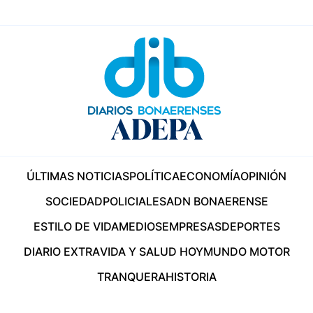
ÚLTIMAS NOTICIAS
POLÍTICA
ECONOMÍA
OPINIÓN
SOCIEDAD
POLICIALES
ADN BONAERENSE
ESTILO DE VIDA
MEDIOS
EMPRESAS
DEPORTES
DIARIO EXTRA
VIDA Y SALUD HOY
MUNDO MOTOR
TRANQUERA
HISTORIA