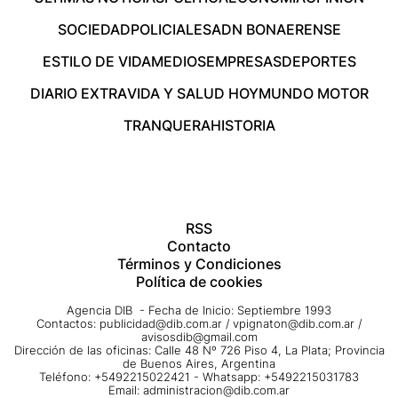
SOCIEDAD
POLICIALES
ADN BONAERENSE
ESTILO DE VIDA
MEDIOS
EMPRESAS
DEPORTES
DIARIO EXTRA
VIDA Y SALUD HOY
MUNDO MOTOR
TRANQUERA
HISTORIA
RSS
Contacto
Términos y Condiciones
Política de cookies
Agencia DIB - Fecha de Inicio: Septiembre 1993
Contactos:
publicidad@dib.com.ar
/
vpignaton@dib.com.ar
/
avisosdib@gmail.com
Dirección de las oficinas: Calle 48 Nº 726 Piso 4, La Plata; Provincia
de Buenos Aires, Argentina
Teléfono: +5492215022421 - Whatsapp: +5492215031783
Email:
administracion@dib.com.ar