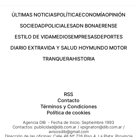
ÚLTIMAS NOTICIAS
POLÍTICA
ECONOMÍA
OPINIÓN
SOCIEDAD
POLICIALES
ADN BONAERENSE
ESTILO DE VIDA
MEDIOS
EMPRESAS
DEPORTES
DIARIO EXTRA
VIDA Y SALUD HOY
MUNDO MOTOR
TRANQUERA
HISTORIA
RSS
Contacto
Términos y Condiciones
Política de cookies
Agencia DIB - Fecha de Inicio: Septiembre 1993
Contactos:
publicidad@dib.com.ar
/
vpignaton@dib.com.ar
/
avisosdib@gmail.com
Dirección de las oficinas: Calle 48 Nº 726 Piso 4, La Plata; Provincia