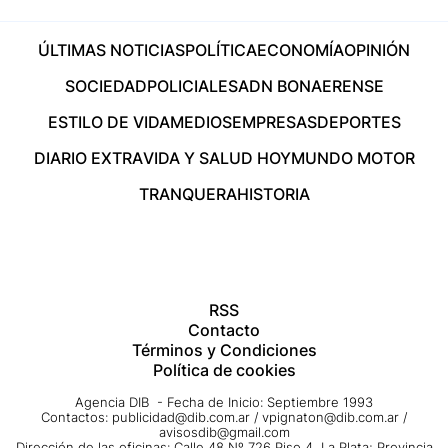
ÚLTIMAS NOTICIAS
POLÍTICA
ECONOMÍA
OPINIÓN
SOCIEDAD
POLICIALES
ADN BONAERENSE
ESTILO DE VIDA
MEDIOS
EMPRESAS
DEPORTES
DIARIO EXTRA
VIDA Y SALUD HOY
MUNDO MOTOR
TRANQUERA
HISTORIA
RSS
Contacto
Términos y Condiciones
Política de cookies
Agencia DIB - Fecha de Inicio: Septiembre 1993
Contactos:
publicidad@dib.com.ar
/
vpignaton@dib.com.ar
/
avisosdib@gmail.com
Dirección de las oficinas: Calle 48 Nº 726 Piso 4, La Plata; Provincia