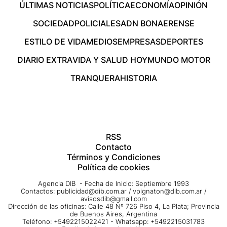
ÚLTIMAS NOTICIAS
POLÍTICA
ECONOMÍA
OPINIÓN
SOCIEDAD
POLICIALES
ADN BONAERENSE
ESTILO DE VIDA
MEDIOS
EMPRESAS
DEPORTES
DIARIO EXTRA
VIDA Y SALUD HOY
MUNDO MOTOR
TRANQUERA
HISTORIA
RSS
Contacto
Términos y Condiciones
Política de cookies
Agencia DIB - Fecha de Inicio: Septiembre 1993
Contactos:
publicidad@dib.com.ar
/
vpignaton@dib.com.ar
/
avisosdib@gmail.com
Dirección de las oficinas: Calle 48 Nº 726 Piso 4, La Plata; Provincia
de Buenos Aires, Argentina
Teléfono: +5492215022421 - Whatsapp: +5492215031783