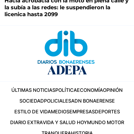
Hacía acrobacia con la moto en plena calle y
la subía a las redes: le suspendieron la
licenica hasta 2099
ÚLTIMAS NOTICIAS
POLÍTICA
ECONOMÍA
OPINIÓN
SOCIEDAD
POLICIALES
ADN BONAERENSE
ESTILO DE VIDA
MEDIOS
EMPRESAS
DEPORTES
DIARIO EXTRA
VIDA Y SALUD HOY
MUNDO MOTOR
TRANQUERA
HISTORIA