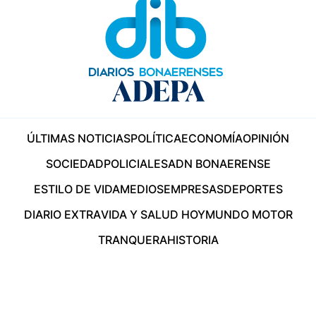
ÚLTIMAS NOTICIAS
POLÍTICA
ECONOMÍA
OPINIÓN
SOCIEDAD
POLICIALES
ADN BONAERENSE
ESTILO DE VIDA
MEDIOS
EMPRESAS
DEPORTES
DIARIO EXTRA
VIDA Y SALUD HOY
MUNDO MOTOR
TRANQUERA
HISTORIA