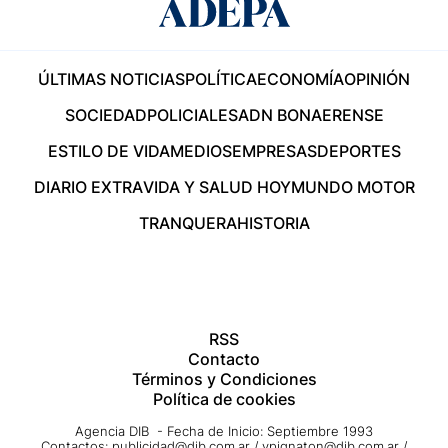
ÚLTIMAS NOTICIAS
POLÍTICA
ECONOMÍA
OPINIÓN
SOCIEDAD
POLICIALES
ADN BONAERENSE
ESTILO DE VIDA
MEDIOS
EMPRESAS
DEPORTES
DIARIO EXTRA
VIDA Y SALUD HOY
MUNDO MOTOR
TRANQUERA
HISTORIA
RSS
Contacto
Términos y Condiciones
Política de cookies
Agencia DIB - Fecha de Inicio: Septiembre 1993
Contactos:
publicidad@dib.com.ar
/
vpignaton@dib.com.ar
/