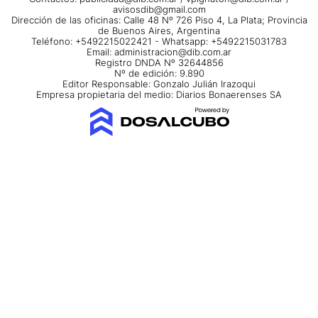
avisosdib@gmail.com
Dirección de las oficinas: Calle 48 Nº 726 Piso 4, La Plata; Provincia
de Buenos Aires, Argentina
Teléfono: +5492215022421 - Whatsapp: +5492215031783
Email:
administracion@dib.com.ar
Registro DNDA Nº 32644856
Nº de edición: 9.890
Editor Responsable: Gonzalo Julián Irazoqui
Empresa propietaria del medio: Diarios Bonaerenses SA