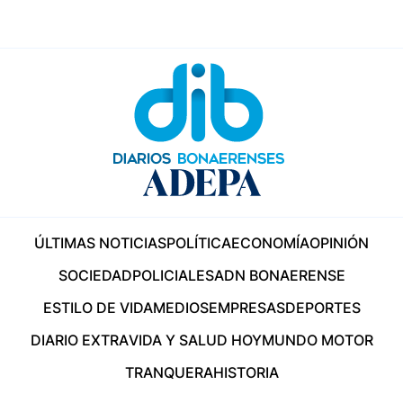
ÚLTIMAS NOTICIAS
POLÍTICA
ECONOMÍA
OPINIÓN
SOCIEDAD
POLICIALES
ADN BONAERENSE
ESTILO DE VIDA
MEDIOS
EMPRESAS
DEPORTES
DIARIO EXTRA
VIDA Y SALUD HOY
MUNDO MOTOR
TRANQUERA
HISTORIA