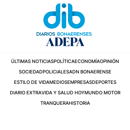
ÚLTIMAS NOTICIAS
POLÍTICA
ECONOMÍA
OPINIÓN
SOCIEDAD
POLICIALES
ADN BONAERENSE
ESTILO DE VIDA
MEDIOS
EMPRESAS
DEPORTES
DIARIO EXTRA
VIDA Y SALUD HOY
MUNDO MOTOR
TRANQUERA
HISTORIA