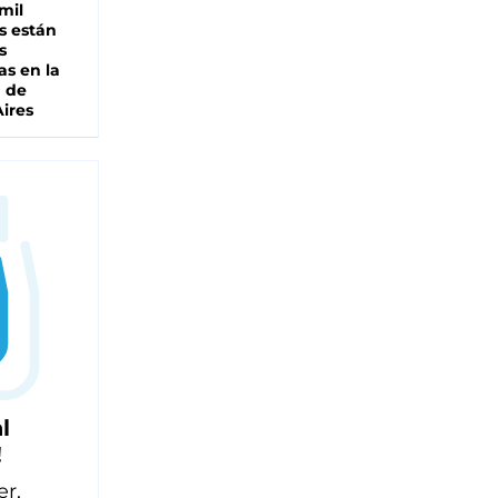
mil
s están
s
as en la
a de
ires
l
!
er,