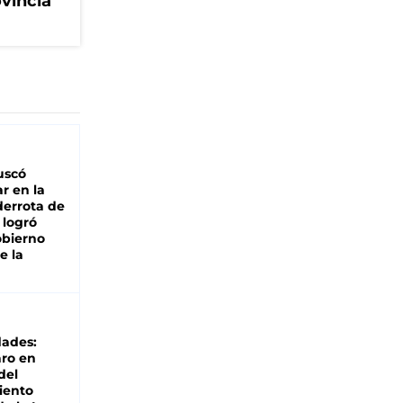
ovincia
buscó
ar en la
derrota de
e logró
obierno
e la
dades:
ro en
del
iento