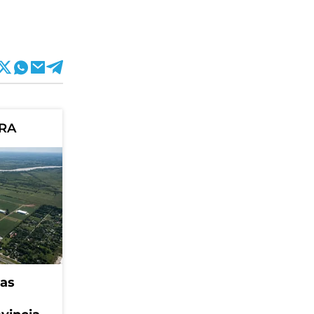
ORA
eas