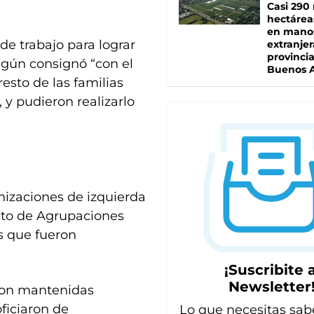
Casi 290 
hectárea
en mano
e trabajo para lograr
extranjer
provinci
egún consignó “con el
Buenos A
resto de las familias
 y pudieron realizarlo
izaciones de izquierda
nto de Agrupaciones
s que fueron
¡Suscribite a
Newsletter
eron mantenidas
ficiaron de
Lo que necesitas sab