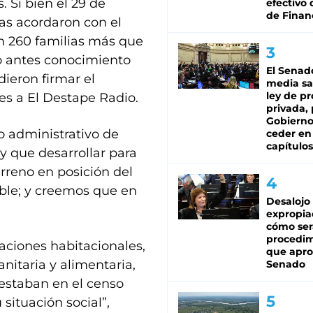
 Si bien el 29 de
efectivo 
de Finan
ias acordaron con el
on 260 familias más que
o antes conocimiento
El Senad
ieron firmar el
media sa
ley de p
es a El Destape Radio.
privada, 
Gobierno
o administrativo de
ceder en
capítulos
ay que desarrollar para
rreno en posición del
able; y creemos que en
Desalojo
expropia
cómo ser
procedi
aciones habitacionales,
que apro
anitaria y alimentaria,
Senado
estaban en el censo
situación social”,