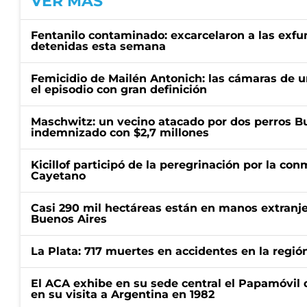
VER MÁS
Fentanilo contaminado: excarcelaron a las exf
detenidas esta semana
Femicidio de Mailén Antonich: las cámaras de u
el episodio con gran definición
Maschwitz: un vecino atacado por dos perros Bul
indemnizado con $2,7 millones
Kicillof participó de la peregrinación por la c
Cayetano
Casi 290 mil hectáreas están en manos extranje
Buenos Aires
La Plata: 717 muertes en accidentes en la regió
El ACA exhibe en su sede central el Papamóvil 
en su visita a Argentina en 1982