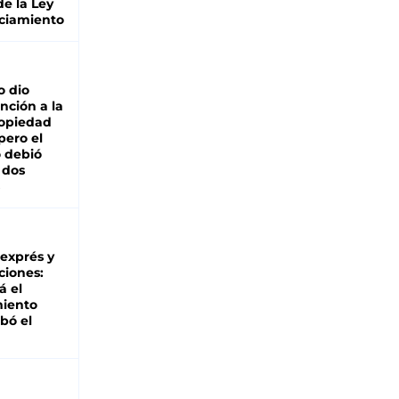
de la Ley
ciamiento
o dio
nción a la
ropiedad
pero el
 debió
 dos
 exprés y
ciones:
á el
miento
bó el