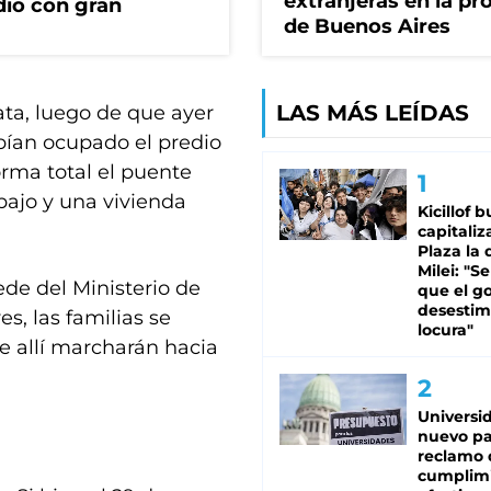
extranjeras en la pr
dio con gran
de Buenos Aires
LAS MÁS LEÍDAS
ata, luego de que ayer
bían ocupado el predio
orma total el puente
bajo y una vivienda
Kicillof 
capitaliz
Plaza la 
Milei: "S
sede del Ministerio de
que el g
desestim
s, las familias se
locura"
de allí marcharán hacia
Universi
nuevo pa
reclamo 
cumplim