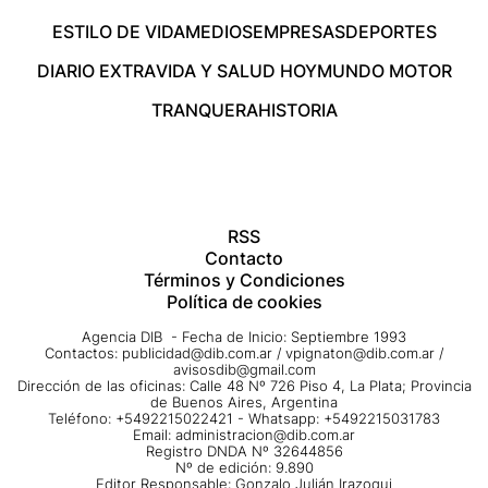
ESTILO DE VIDA
MEDIOS
EMPRESAS
DEPORTES
DIARIO EXTRA
VIDA Y SALUD HOY
MUNDO MOTOR
TRANQUERA
HISTORIA
RSS
Contacto
Términos y Condiciones
Política de cookies
Agencia DIB - Fecha de Inicio: Septiembre 1993
Contactos:
publicidad@dib.com.ar
/
vpignaton@dib.com.ar
/
avisosdib@gmail.com
Dirección de las oficinas: Calle 48 Nº 726 Piso 4, La Plata; Provincia
de Buenos Aires, Argentina
Teléfono: +5492215022421 - Whatsapp: +5492215031783
Email:
administracion@dib.com.ar
Registro DNDA Nº 32644856
Nº de edición: 9.890
Editor Responsable: Gonzalo Julián Irazoqui