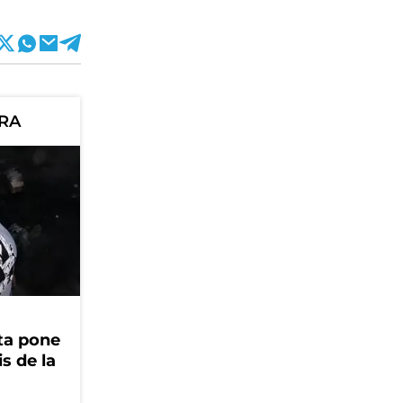
ORA
ta pone
is de la