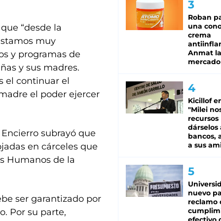
Roban pa
una cono
 que “desde la
crema
 estamos muy
antiinfla
Anmat la 
os y programas de
mercado
niñas y sus madres.
el continuar el
madre el poder ejercer
Kicillof e
"Milei no
recursos
dárselos 
 Encierro subrayó que
bancos, a
a sus am
ojadas en cárceles que
os Humanos de la
Universi
nuevo pa
ebe ser garantizado por
reclamo 
cumplim
o. Por su parte,
efectivo 