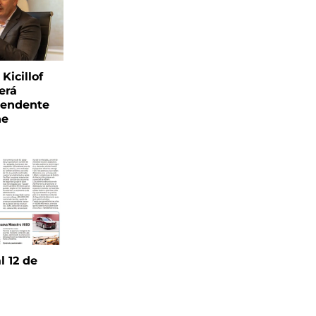
Kicillof
erá
tendente
ne
l 12 de
6