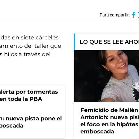
Para compartir:
das en siete cárceles
LO QUE SE LEE AH
amiento del taller que
 hijos a través del
 alerta por tormentas
 en toda la PBA
Femicidio de Mailén
Antonich: nueva pis
: nueva pista pone el
el foco en la hipótes
mboscada
emboscada