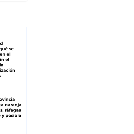
ad
 qué se
en el
in el
la
ización
s
ovincia
ta naranja
as, ráfagas
 y posible