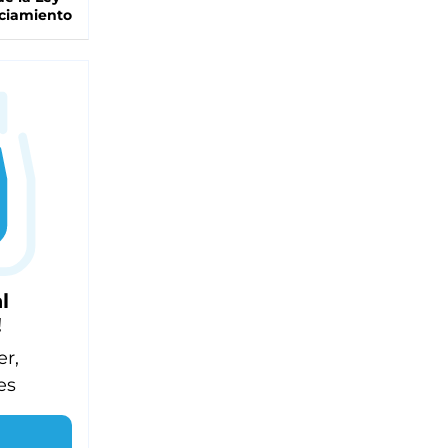
ciamiento
l
!
er,
es