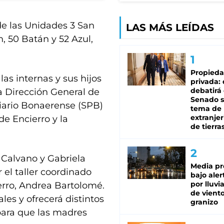
de las Unidades 3 San
LAS MÁS LEÍDAS
n, 50 Batán y 52 Azul,
Propied
las internas y sus hijos
privada:
debatirá 
la Dirección General de
Senado s
ciario Bonaerense (SPB)
tema de 
extranjer
de Encierro y la
de tierra
 Calvano y Gabriela
Media pr
 el taller coordinado
bajo aler
por lluvi
erro, Andrea Bartolomé.
de viento
ales y ofrecerá distintos
granizo
para que las madres