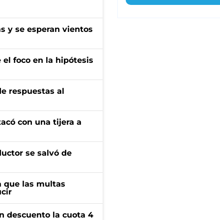
as y se esperan vientos
el foco en la hipótesis
de respuestas al
tacó con una tijera a
ductor se salvó de
 que las multas
cir
n descuento la cuota 4