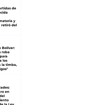
rtidas de
cida
matoria y
retiró del
n Bolívar:
s roba
 para
a los
 la timba,
igos"
dades:
ro en
del
iento
de la Ley