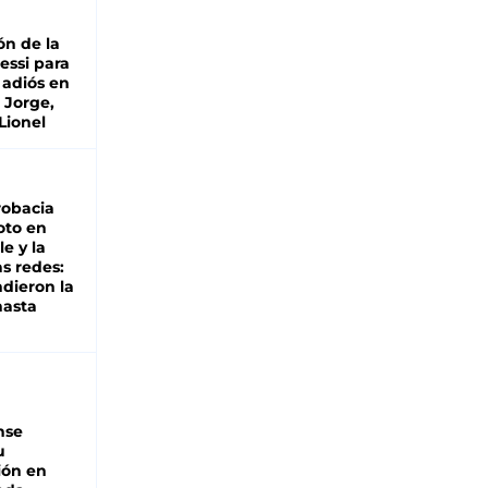
ón de la
essi para
 adiós en
 Jorge,
Lionel
robacia
oto en
le y la
as redes:
ndieron la
hasta
nse
u
ión en