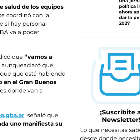
una jorn
e salud de los equipos
política 
ahora ap
e coordinó con la
dar la pe
 si hay personal
2027
ABA va a poder
ndicó que
“vamos a
”
aunqueaclaró que
ique que está habiendo
o en el Gran Buenos
res donde van a
¡Suscribite a
a.gba.ar
, señaló que
Newsletter
ada uno manifiesta su
Lo que necesitas sab
desde donde necesit