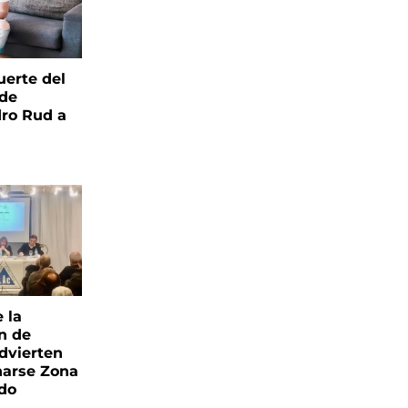
uerte del
 de
ro Rud a
e la
ón de
advierten
narse Zona
ado