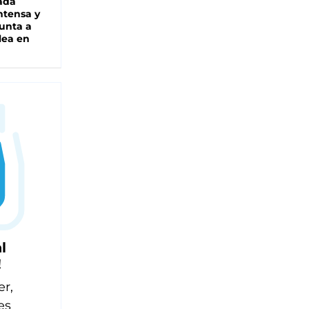
ada
intensa y
unta a
lea en
l
!
er,
es