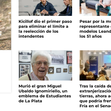
Kicillof dio el primer paso
Pesar por la m
para eliminar el límite a
representante
la reelección de los
modelos Leand
intendentes
los 51 años
Murió el gran Miguel
Tras la caída d
Ubaldo Ignomiriello, un
extranjerizaci
emblema de Estudiantes
tierras, ahora 
de La Plata
que podría fre
Fría en el Sen