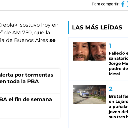
Para compartir:
Kreplak, sostuvo hoy en
LAS MÁS LEÍDAS
” de AM 750, que la
cia de Buenos Aires
se
Falleció 
sanatorio
Jorge Mes
padre de
Messi
 alerta por tormentas
 en toda la PBA
Brutal fe
BA el fin de semana
en Luján
a puñala
joven de
sus tres 