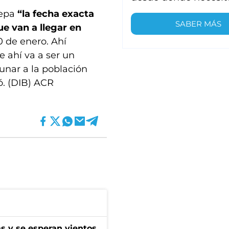
sepa
“la fecha exacta
SABER MÁS
ue van a llegar en
20 de enero. Ahí
e ahí va a ser un
unar a la población
ó. (DIB) ACR
as y se esperan vientos