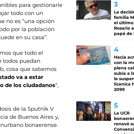
onibles para gestionarle
La decisi
ajar todo con un
familia M
que no es “una opción
el último
Rosario a
todo por la población
papá de 
quede en su casa”.
amos que todo el
Hacía ac
e todos puedan
con la m
plena cal
eb, cosa que sabemos
subía a l
stado va a estar
le suspe
licenica 
no de los ciudadanos
“,
2099
osis de la Sputnik V
La UCR
ncia de Buenos Aires y,
bonaere
renovó s
Conurbano bonaerense.
Convenc