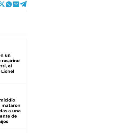
en un
 rosarino
si, el
 Lionel
micidio
: mataron
das a una
lante de
hijos