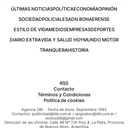
ÚLTIMAS NOTICIAS
POLÍTICA
ECONOMÍA
OPINIÓN
SOCIEDAD
POLICIALES
ADN BONAERENSE
ESTILO DE VIDA
MEDIOS
EMPRESAS
DEPORTES
DIARIO EXTRA
VIDA Y SALUD HOY
MUNDO MOTOR
TRANQUERA
HISTORIA
RSS
Contacto
Términos y Condiciones
Política de cookies
Agencia DIB - Fecha de Inicio: Septiembre 1993
Contactos:
publicidad@dib.com.ar
/
vpignaton@dib.com.ar
/
avisosdib@gmail.com
Dirección de las oficinas: Calle 48 Nº 726 Piso 4, La Plata; Provincia
de Buenos Aires, Argentina