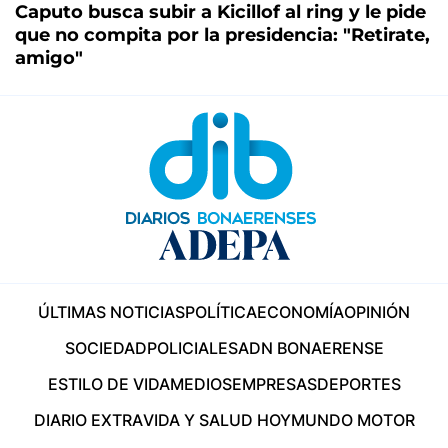
Caputo busca subir a Kicillof al ring y le pide
que no compita por la presidencia: "Retirate,
amigo"
ÚLTIMAS NOTICIAS
POLÍTICA
ECONOMÍA
OPINIÓN
SOCIEDAD
POLICIALES
ADN BONAERENSE
ESTILO DE VIDA
MEDIOS
EMPRESAS
DEPORTES
DIARIO EXTRA
VIDA Y SALUD HOY
MUNDO MOTOR