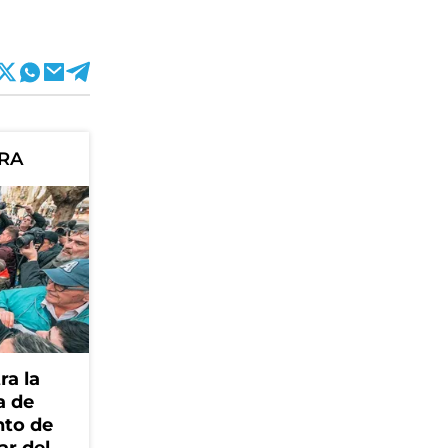
ORA
ra la
a de
nto de