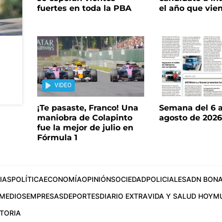
fuertes en toda la PBA
el año que vie
VIDEO
¡Te pasaste, Franco! Una
Semana del 6 a
maniobra de Colapinto
agosto de 202
fue la mejor de julio en
Fórmula 1
IAS
POLÍTICA
ECONOMÍA
OPINIÓN
SOCIEDAD
POLICIALES
ADN BONA
MEDIOS
EMPRESAS
DEPORTES
DIARIO EXTRA
VIDA Y SALUD HOY
M
STORIA