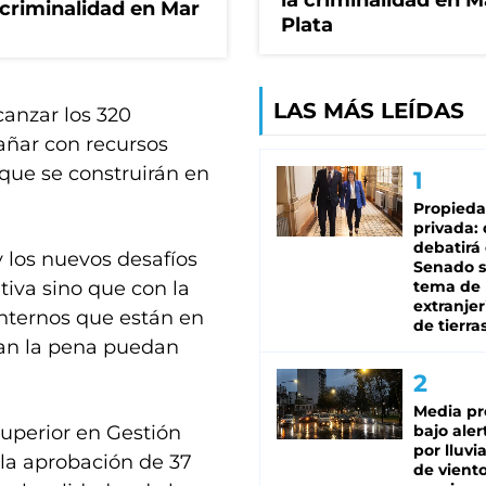
la criminalidad en M
 criminalidad en Mar
Plata
LAS MÁS LEÍDAS
canzar los 320
añar con recursos
que se construirán en
Propied
privada:
debatirá 
 los nuevos desafíos
Senado s
tiva sino que con la
tema de 
extranjer
internos que están en
de tierra
an la pena puedan
Media pr
uperior en Gestión
bajo aler
por lluvi
 la aprobación de 37
de viento