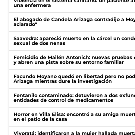
Violencia en el sistema sanitario: un paciente a
una enfermera
El abogado de Candela Arizaga contradijo a Mo
aclarado"
Saavedra: apareció muerto en la cárcel un con
sexual de dos nenas
Femicidio de Mailén Antonich: nuevas pruebas 
y abren una pista sobre su entorno familiar
Facundo Moyano quedó en libertad pero no pod
Arizaga mientras dure la investigación
Fentanilo contaminado: detuvieron a dos exfunc
entidades de control de medicamentos
Horror en Villa Elisa: encontró a su amiga mue
en el patio de la casa
Vivoratá: identificaron a la mujer hallada muert