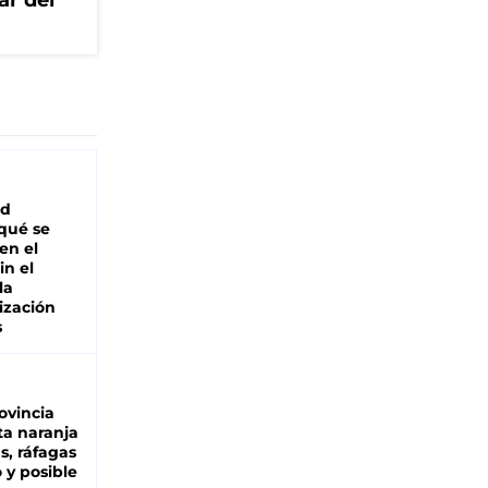
ar del
ad
 qué se
en el
in el
la
ización
s
ovincia
ta naranja
as, ráfagas
 y posible