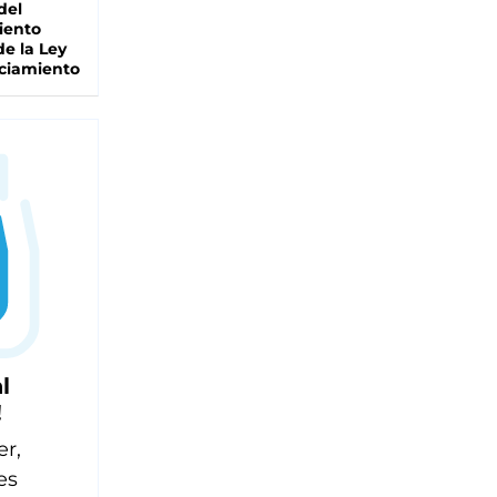
del
iento
de la Ley
ciamiento
l
!
er,
es