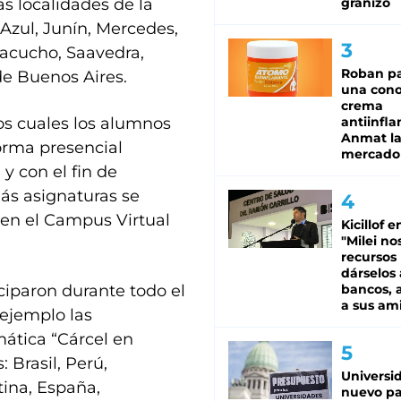
as localidades de la
granizo
 Azul, Junín, Mercedes,
yacucho, Saavedra,
Roban pa
e Buenos Aires.
una cono
crema
los cuales los alumnos
antiinfla
Anmat la 
forma presencial
mercado
y con el fin de
ás asignaturas se
 en el Campus Virtual
Kicillof e
"Milei no
recursos
dárselos 
ciparon durante todo el
bancos, a
a sus am
 ejemplo las
mática “Cárcel en
 Brasil, Perú,
Universi
ina, España,
nuevo pa