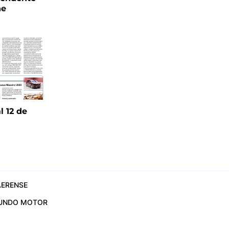
ne
l 12 de
6
ERENSE
UNDO MOTOR