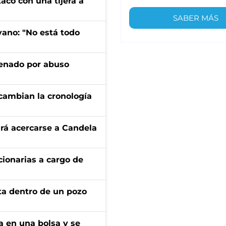
tacó con una tijera a
SABER MÁS
yano: "No está todo
denado por abuso
cambian la cronología
rá acercarse a Candela
ionarias a cargo de
rta dentro de un pozo
a en una bolsa y se