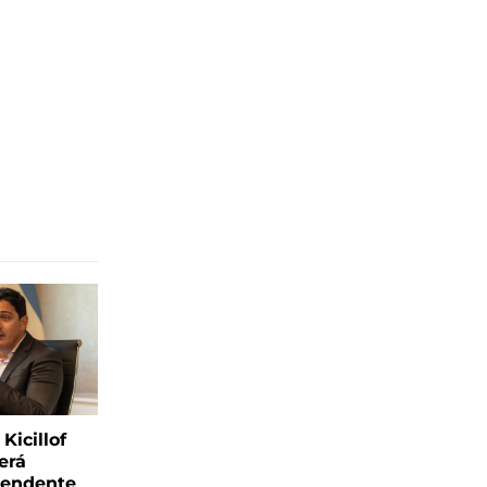
Kicillof
erá
tendente