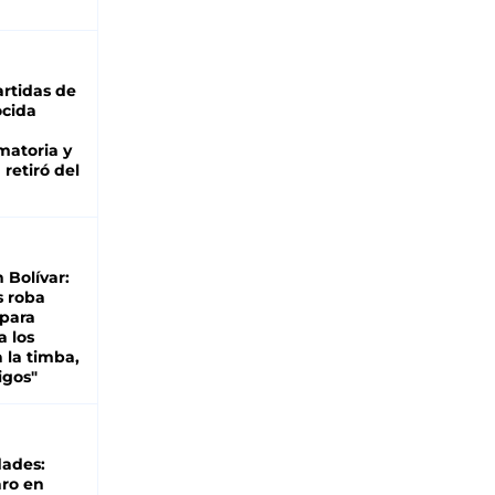
rtidas de
cida
matoria y
retiró del
n Bolívar:
s roba
 para
a los
 la timba,
igos"
dades:
ro en