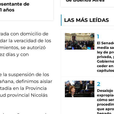
de Buenos Aires
esentante de
1 años
LAS MÁS LEÍDAS
rada con domicilio de
dar la veracidad de los
El Senad
amientos, se autorizó
media sa
ley de p
ez días y con
privada, 
Gobierno
ceder en
capítulos
 la suspensión de los
mañana, definimos aislar
tadía en la Provincia
Desalojo
lud provincial Nicolás
expropia
cómo ser
procedi
que apro
Senado