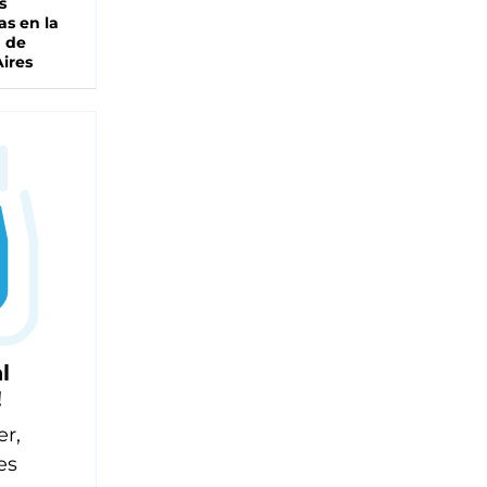
s
as en la
a de
ires
l
!
er,
es