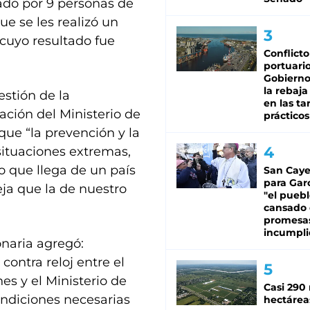
ado por 9 personas de
ue se les realizó un
 cuyo resultado fue
Conflicto
portuario
Gobierno 
la rebaja
estión de la
en las tar
ción del Ministerio de
prácticos
que “la prevención y la
ituaciones extremas,
o que llega de un país
San Caye
para Gar
ja que la de nuestro
"el puebl
cansado
promesa
incumpli
onaria agregó:
ontra reloj entre el
es y el Ministerio de
Casi 290 
ondiciones necesarias
hectárea