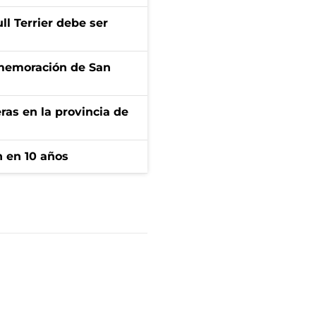
l Terrier debe ser
onmemoración de San
ras en la provincia de
n en 10 años