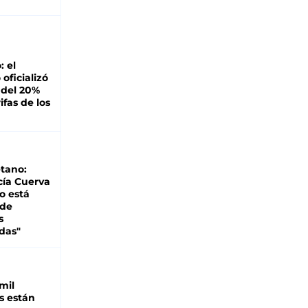
: el
oficializó
 del 20%
ifas de los
tano:
cía Cuerva
o está
 de
s
das"
mil
s están