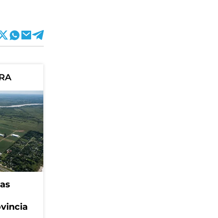
ORA
eas
ovincia