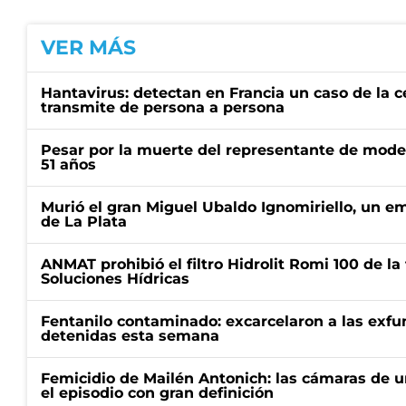
VER MÁS
Hantavirus: detectan en Francia un caso de la 
transmite de persona a persona
Pesar por la muerte del representante de mode
51 años
Murió el gran Miguel Ubaldo Ignomiriello, un 
de La Plata
ANMAT prohibió el filtro Hidrolit Romi 100 de l
Soluciones Hídricas
Fentanilo contaminado: excarcelaron a las exf
detenidas esta semana
Femicidio de Mailén Antonich: las cámaras de u
el episodio con gran definición