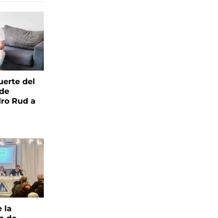
uerte del
 de
ro Rud a
e la