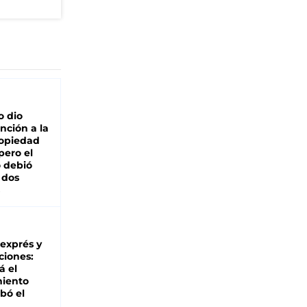
o dio
nción a la
ropiedad
pero el
 debió
 dos
 exprés y
ciones:
á el
miento
bó el