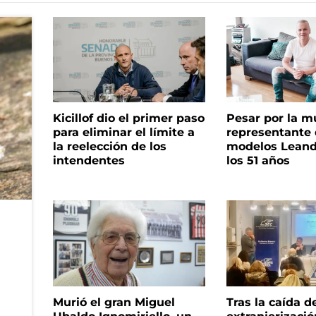
Kicillof dio el primer paso
Pesar por la m
para eliminar el límite a
representante
la reelección de los
modelos Leand
intendentes
los 51 años
Murió el gran Miguel
Tras la caída d