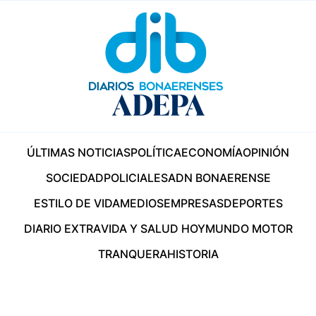
ÚLTIMAS NOTICIAS
POLÍTICA
ECONOMÍA
OPINIÓN
SOCIEDAD
POLICIALES
ADN BONAERENSE
ESTILO DE VIDA
MEDIOS
EMPRESAS
DEPORTES
DIARIO EXTRA
VIDA Y SALUD HOY
MUNDO MOTOR
TRANQUERA
HISTORIA