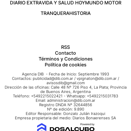
DIARIO EXTRA
VIDA Y SALUD HOY
MUNDO MOTOR
TRANQUERA
HISTORIA
RSS
Contacto
Términos y Condiciones
Política de cookies
Agencia DIB - Fecha de Inicio: Septiembre 1993
Contactos:
publicidad@dib.com.ar
/
vpignaton@dib.com.ar
/
avisosdib@gmail.com
Dirección de las oficinas: Calle 48 Nº 726 Piso 4, La Plata; Provincia
de Buenos Aires, Argentina
Teléfono: +5492215022421 - Whatsapp: +5492215031783
Email:
administracion@dib.com.ar
Registro DNDA Nº 32644856
Nº de edición: 9.890
Editor Responsable: Gonzalo Julián Irazoqui
Empresa propietaria del medio: Diarios Bonaerenses SA