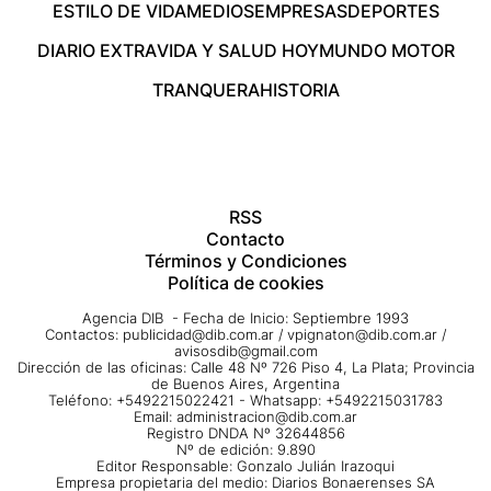
ESTILO DE VIDA
MEDIOS
EMPRESAS
DEPORTES
DIARIO EXTRA
VIDA Y SALUD HOY
MUNDO MOTOR
TRANQUERA
HISTORIA
RSS
Contacto
Términos y Condiciones
Política de cookies
Agencia DIB - Fecha de Inicio: Septiembre 1993
Contactos:
publicidad@dib.com.ar
/
vpignaton@dib.com.ar
/
avisosdib@gmail.com
Dirección de las oficinas: Calle 48 Nº 726 Piso 4, La Plata; Provincia
de Buenos Aires, Argentina
Teléfono: +5492215022421 - Whatsapp: +5492215031783
Email:
administracion@dib.com.ar
Registro DNDA Nº 32644856
Nº de edición: 9.890
Editor Responsable: Gonzalo Julián Irazoqui
Empresa propietaria del medio: Diarios Bonaerenses SA